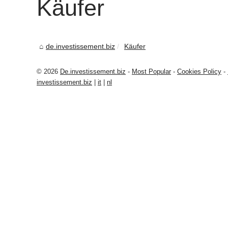
Käufer
de.investissement.biz
Käufer
© 2026
De.investissement.biz
-
Most Popular
-
Cookies Policy
-
investissement.biz
|
it
|
nl